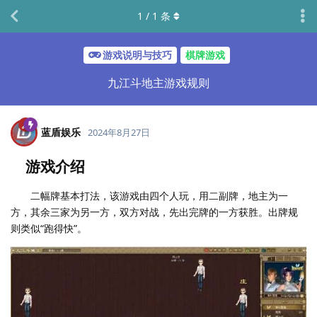
1
/
1
条
游戏说明与技巧
棋牌游戏
九江斗地主游戏规则
蓝盾娱乐
2024年8月27日
游戏介绍
二幅牌基本打法，该游戏由四个人玩，用二副牌，地主为一
方，其余三家为另一方，双方对战，先出完牌的一方获胜。出牌规
则类似“跑得快”。