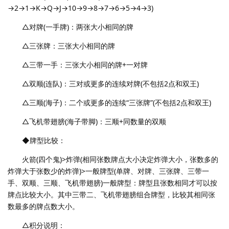
→2→1→K→Q→J→10→9→8→7→6→5→4→3)
△对牌(一手牌)：两张大小相同的牌
△三张牌：三张大小相同的牌
△三带一手：三张大小相同的牌+一对牌
△双顺(连队)：三对或更多的连续对牌(不包括2点和双王)
△三顺(海子)：二个或更多的连续“三张牌”(不包括2点和双王)
△飞机带翅膀(海子带脚)：三顺+同数量的双顺
◆牌型比较：
火箭(四个鬼)>炸弹(相同张数牌点大小决定炸弹大小，张数多的
炸弹大于张数少的炸弹)>一般牌型(单牌、对牌、三张牌、三带一
手、双顺、三顺、飞机带翅膀)一般牌型：牌型且张数相同才可以按
牌点比较大小。其中三带二、飞机带翅膀组合牌型，比较其相同张
数最多的牌点数大小。
△积分说明：