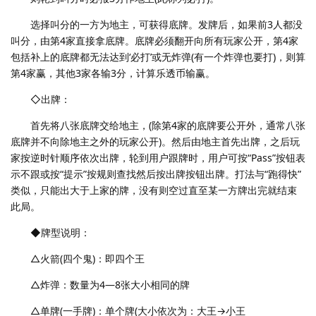
选择叫分的一方为地主，可获得底牌。发牌后，如果前3人都没
叫分，由第4家直接拿底牌。底牌必须翻开向所有玩家公开，第4家
包括补上的底牌都无法达到‘必打’或无炸弹(有一个炸弹也要打)，则算
第4家赢，其他3家各输3分，计算乐透币输赢。
◇出牌：
首先将八张底牌交给地主，(除第4家的底牌要公开外，通常八张
底牌并不向除地主之外的玩家公开)。然后由地主首先出牌，之后玩
家按逆时针顺序依次出牌，轮到用户跟牌时，用户可按“Pass”按钮表
示不跟或按“提示”按规则查找然后按出牌按钮出牌。打法与“跑得快”
类似，只能出大于上家的牌，没有则空过直至某一方牌出完就结束
此局。
◆牌型说明：
△火箭(四个鬼)：即四个王
△炸弹：数量为4—8张大小相同的牌
△单牌(一手牌)：单个牌(大小依次为：大王→小王