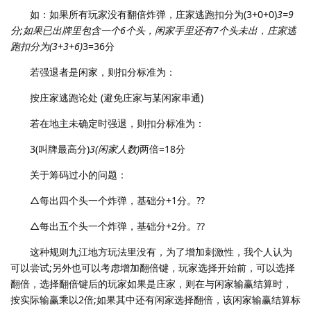
如：如果所有玩家没有翻倍炸弹，庄家逃跑扣分为(3+0+0)
3=9
分;如果已出牌里包含一个6个头，闲家手里还有7个头未出，庄家逃
跑扣分为(3+3+6)
3=36分
若强退者是闲家，则扣分标准为：
按庄家逃跑论处 (避免庄家与某闲家串通)
若在地主未确定时强退，则扣分标准为：
3(叫牌最高分)
3(闲家人数)
两倍=18分
关于筹码过小的问题：
△每出四个头一个炸弹，基础分+1分。??
△每出五个头一个炸弹，基础分+2分。??
这种规则九江地方玩法里没有，为了增加刺激性，我个人认为
可以尝试;另外也可以考虑增加翻倍键，玩家选择开始前，可以选择
翻倍，选择翻倍键后的玩家如果是庄家，则在与闲家输赢结算时，
按实际输赢乘以2倍;如果其中还有闲家选择翻倍，该闲家输赢结算标