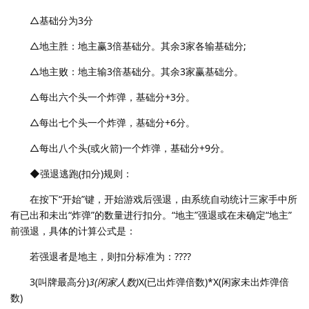
△基础分为3分
△地主胜：地主赢3倍基础分。其余3家各输基础分;
△地主败：地主输3倍基础分。其余3家赢基础分。
△每出六个头一个炸弹，基础分+3分。
△每出七个头一个炸弹，基础分+6分。
△每出八个头(或火箭)一个炸弹，基础分+9分。
◆强退逃跑(扣分)规则：
在按下“开始”键，开始游戏后强退，由系统自动统计三家手中所
有已出和未出“炸弹”的数量进行扣分。“地主”强退或在未确定“地主”
前强退，具体的计算公式是：
若强退者是地主，则扣分标准为：????
3(叫牌最高分)
3(闲家人数)
X(已出炸弹倍数)*X(闲家未出炸弹倍
数)