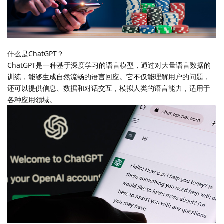
什么是ChatGPT？
ChatGPT是一种基于深度学习的语言模型，通过对大量语言数据的
训练，能够生成自然流畅的语言回应。它不仅能理解用户的问题，
还可以提供信息、数据和对话交互，模拟人类的语言能力，适用于
各种应用领域。