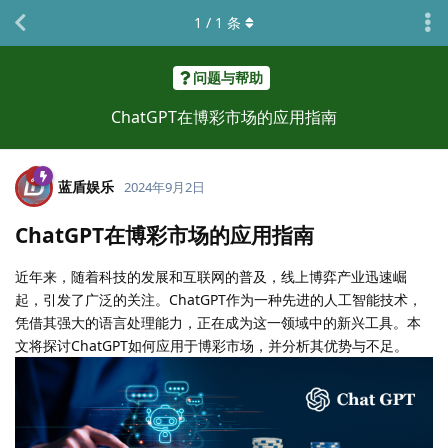
1
/
1
条
问题与帮助
ChatGPT在博彩市场的应用指南
蓝盾娱乐
2024年9月2日
ChatGPT在博彩市场的应用指南
近年来，随着科技的发展和互联网的普及，线上博弈产业迅速崛
起，引发了广泛的关注。ChatGPT作为一种先进的人工智能技术，
凭借其强大的语言处理能力，正在成为这一领域中的新兴工具。本
文将探讨ChatGPT如何应用于博彩市场，并分析其优势与不足。