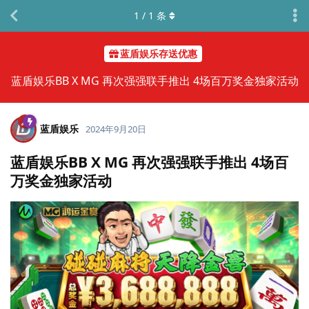
1
/
1
条
蓝盾娱乐存送优惠
蓝盾娱乐BB X MG 再次强强联手推出 4场百万奖金独家活动
蓝盾娱乐
2024年9月20日
蓝盾娱乐BB X MG 再次强强联手推出 4场百
万奖金独家活动