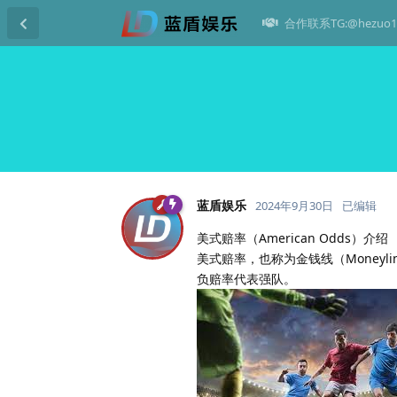
合作联系TG:@hezuo1
蓝盾娱乐
2024年9月30日
已编辑
美式赔率（American Odds）介绍
美式赔率，也称为金钱线（Money
负赔率代表强队。