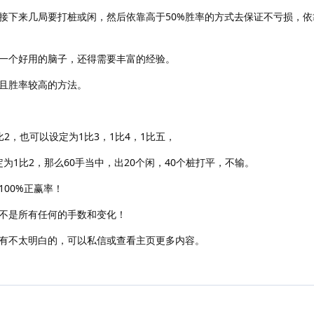
接下来几局要打桩或闲，然后依靠高于50%胜率的方式去保证不亏损，依
一个好用的脑子，还得需要丰富的经验。
且胜率较高的方法。
2，也可以设定为1比3，1比4，1比五，
为1比2，那么60手当中，出20个闲，40个桩打平，不输。
00%正赢率！
不是所有任何的手数和变化！
有不太明白的，可以私信或查看主页更多内容。