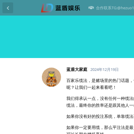
合作联系TG:@hezuo1
蓝盾大家庭
2024年12月19日
百家乐缆法，是赌场里的热门话题，
呢？让我们一起来看看吧！
我们得承认一点，没有任何一种缆法
缆法，最终你的胜率还是跟其他人一
如果你没有好的投注系统，单靠缆法
如果你一定要用缆，那么平注法是最