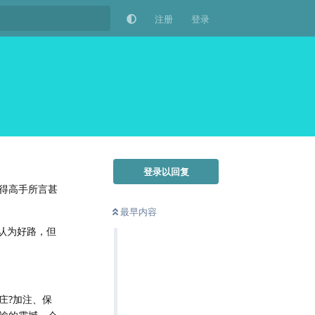
注册
登录
登录以回复
得高手所言甚
最早内容
认为好路，但
庄?加注、保