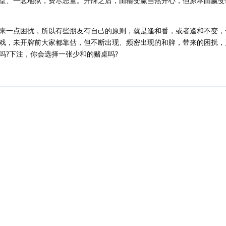
堂、一念地狱，费尽思量。开牌之后，由输变赢当然开心，但原本由赢变
来一点困扰，所以有些朋友有自己的原则，就是逢和番，或者逢和不变，
戏，未开牌前大家都靠估，但不断出现、频密出现的和牌，带来的困扰，
吗?下注，你会选择一张少和的赌桌吗?