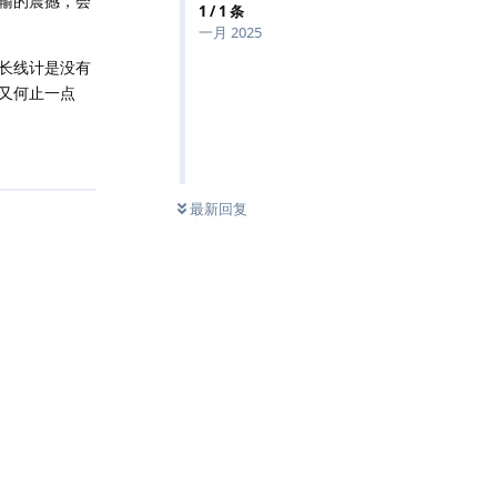
输的震撼，会
1
/
1
条
一月 2025
长线计是没有
又何止一点
回复
最新回复