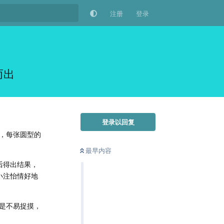
注册
登录
而出
登录以回复
，每张圆型的
最早内容
后得出结果，
小注怡情好地
是不易捉摸，