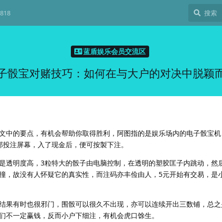
818
蓝盾娱乐会员交流区
子骰宝对赌技巧：如何在与大户的对决中脱颖
文中的要点，有机会帮助你取得胜利，阿图指的是娱乐场内的电子骰宝机
部投注屏幕，入了现金后，便可按製下注。
是透明度高，3粒特大的骰子由电脑控制，在透明的塑胶匡子内跳动，然
撞，故没有人怀疑它的真实性，而注码亦丰俭由人，5元开始有交易，是
结果有时也很邪门，围骰可以很久不出现，亦可以连续开出三数铺，总之
们不一定赢钱，反而小户下细注，有机会虎口馀生。