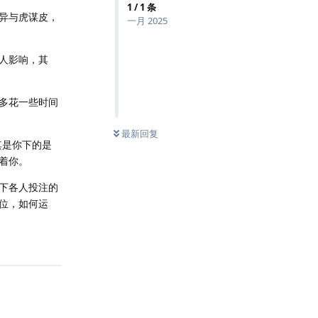
1
/
1
条
异与虎谋皮，
一月 2025
人影响，其
多花一些时间
最新回复
其是你下的是
着你。
下各人投注的
位，如何运
回复