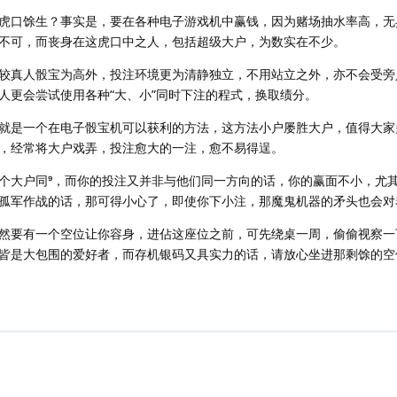
虎口馀生？事实是，要在各种电子游戏机中赢钱，因为赌场抽水率高，无
不可，而丧身在这虎口中之人，包括超级大户，为数实在不少。
较真人骰宝为高外，投注环境更为清静独立，不用站立之外，亦不会受旁
人更会尝试使用各种“大、小”同时下注的程式，换取绩分。
就是一个在电子骰宝机可以获利的方法，这方法小户屡胜大户，值得大家
，经常将大户戏弄，投注愈大的一注，愈不易得逞。
个大户同，而你的投注又并非与他们同一方向的话，你的赢面不小，尤
孤军作战的话，那可得小心了，即使你下小注，那魔鬼机器的矛头也会对
然要有一个空位让你容身，进佔这座位之前，可先绕桌一周，偷偷视察一
皆是大包围的爱好者，而存机银码又具实力的话，请放心坐进那剩馀的空