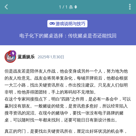
1
/
1
条
游戏说明与技巧
电子化下的赌桌选择：传统赌桌是否还能找回
蓝盾娱乐
2025年1月30日
但是战友若是陪伴友人作战，他会变身成另外一个人，努力地为他
的友人给意见。战友会将简单复杂化，每铺开牌前后，他都会根据
一大三小路，找出关键资讯所在，作出投注建议。只见友人们似明
非明，给他弄得团团转，手上的筹码却不见增加。
在这个专家间接指点下，明白“四路”之作用，是必有一条会中，可以
赢到没有朋友。一般赌徒的错觉，是资讯愈多愈好，所以经常陷入
搜寻资讯的泥沼。在现今的赌场中，要找一张没有电子路牌的赌
桌，可以随时找一年都未找到，还要可能日日有新设计推出。
真正的窍门，是要找出关键资讯所在，厘定出好坏状况的机会率，