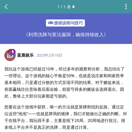
1
/
1
条
游戏说明与技巧
《利用洗牌与算法漏洞，确保持续收入》
蓝盾娱乐
2025年2月10日
我玩这个游戏已经超过10年，经过多年的观察和分析，我总结出了
一些理论。这个游戏的核心平衡是50%，也就是说庄家和闲家胜率
基本相同，只是通过分散的方式呈现不同的结果。对于赌徒来说，
前面赢钱往往意味着后面会输，前面亏得多的赌徒会选择退出。因
此，整体上大部分玩家都是亏损的。
想要在这个游戏中获胜，唯一的方法就是算牌和找到反路。通过定
位这些“泡泡”——也就是牌局的规律，我们才能做出正确的判断。对
于在线平台，我玩得不多，主要是线下20局、20局地进行投注。很
多线上平台并不是真正的洗牌，而是通过计算。