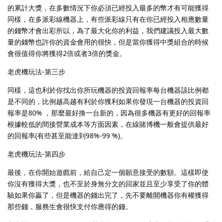
的累計大獎，在多數情況下你必須已經投入最多的幣才有可能獲得
同樣，在多派彩線機器上，有些派彩線只有在你已經投入相應數量
的錢幣才會出彩所以，為了最大化你的利益，我們建議投入最大數
量的錢幣也許你的資金會用的很快，但是當你獲得中獎組合的時候
會很值得你將獲得2倍或者3倍的獎金。
老虎機玩法-第三步
同樣，這也利於你找出你所玩機器的投資回報率每台機器該比例都
是不同的，比例越高越有利於你獲利如果你發現一台機器的投資回
報率是80% ，那麼最好換一台新的，因為很多機器有更好的回報率
根據較低的間接營業成本等方面因素，在線賭博機一般會提供最好
的回報率(有些甚至能達到98%-99 %)。
老虎機玩法-第四步
最後，在你開始遊戲前，給自己定一個願意接受的數額。這樣即使
你沒有獲得大獎，也不至於身無分文的回家並且至少享受了你的體
驗如果你贏了，但是機器的錢出完了，先不要離開機器你有權獲得
那些錢，服務生會很快支付你應得的錢。