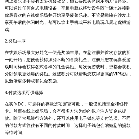
网上娱乐场不会有太多机会社交，但它要比实体娱乐场方便得多。
可以通过任何台式电脑设备，平板电脑或移动设备随时随地连接到
你最喜欢的在线娱乐场并开始享受菠菜乐趣。不管是蜷缩在沙发上
享受午后的休闲时光，都可以拿出手机或平板电脑玩几局老虎機游
戏。
2.奖励丰厚
在线娱乐场最大好处之一便是奖励丰厚。在您注册并首次存款的那
一刻开始，您便会获得源源不断的各类礼金。注册后您在玩喜爱游
戏时同样会获得各式各样的礼金奖励。每次玩游戏时，您都会获积
分以领取更劲爆的奖励。这些积分可以帮助您获得更高的VIP级别，
以激活更多特权和礼金奖励。
3.付款选项可供选择
在实体DC，可选择的存款选项寥寥可数，一般仅包括现金和银行
卡。然而在线上娱乐场，会有很多方法为你的帐户注入资金或提
款。除了常规银行方法外，还可以使用电子钱包等支付选项。不同
的付款方式往往有不同的付款时间，选择电子钱包会缩短您的提款
等待时间。