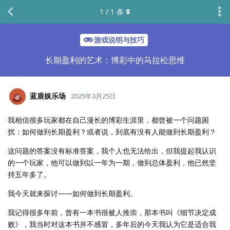
1
/
1
条
游戏说明与技巧
长期盈利的艺术：博彩中的马拉松思维
蓝盾娱乐场
2025年3月25日
我相信很多玩家都在自己漫长的博彩生涯里，都曾被一个问题困
扰：如何做到长期盈利？或者说，到底有没有人能做到长期盈利？
这问题的答案没有标准答案，我个人也无法给出，但我提起我认识
的一个玩家，他可以做到以一年为一期，做到总体盈利，他已然坚
持五年多了。
我今天就来探讨——如何做到长期盈利。
我记得很多年前，曾有一本书很被人推崇，那本书叫《细节决定成
败》，我当时对这本书并不感冒，多年后的今天我认为它是适合我