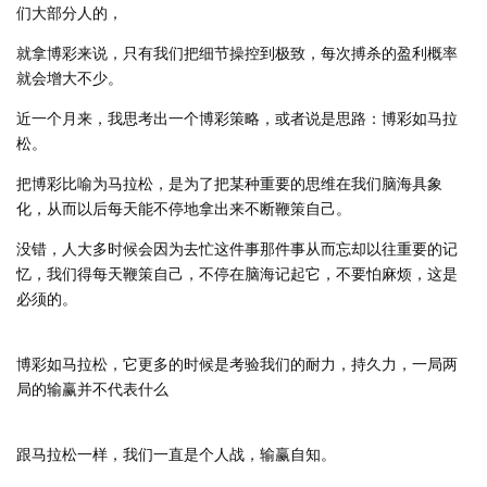
们大部分人的，
就拿博彩来说，只有我们把细节操控到极致，每次搏杀的盈利概率
就会增大不少。
近一个月来，我思考出一个博彩策略，或者说是思路：博彩如马拉
松。
把博彩比喻为马拉松，是为了把某种重要的思维在我们脑海具象
化，从而以后每天能不停地拿出来不断鞭策自己。
没错，人大多时候会因为去忙这件事那件事从而忘却以往重要的记
忆，我们得每天鞭策自己，不停在脑海记起它，不要怕麻烦，这是
必须的。
博彩如马拉松，它更多的时候是考验我们的耐力，持久力，一局两
局的输赢并不代表什么
跟马拉松一样，我们一直是个人战，输赢自知。