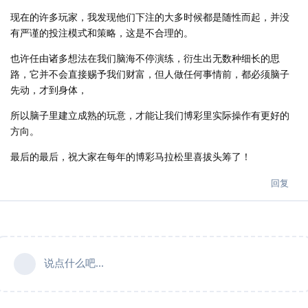
现在的许多玩家，我发现他们下注的大多时候都是随性而起，并没
有严谨的投注模式和策略，这是不合理的。
也许任由诸多想法在我们脑海不停演练，衍生出无数种细长的思
路，它并不会直接赐予我们财富，但人做任何事情前，都必须脑子
先动，才到身体，
所以脑子里建立成熟的玩意，才能让我们博彩里实际操作有更好的
方向。
最后的最后，祝大家在每年的博彩马拉松里喜拔头筹了！
回复
说点什么吧...