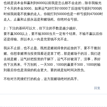
也就是说本金和赢利到6000以前我是怎么都不会走的，除非我输光
了今天的本金3000。如果运气好打到10000了后连续亏损到7000的
时候我就毫不犹豫的走人。你能打到50000也是一样亏损到47000时
走人。止赢和止损永远是和赌场耗。你绝对会亏损。
2：下注的基码可以大，但下注的手数是越少越好。
要不赢3000以上，要不输3000当天一定有个结果。不输不赢以后你
还是得输。所以本人一向是兜里钱不光不走。
我从不止损，也不止盈。既然是赌就得拿的起放的下。要不干脆别
赌。你想拿赌博当投资我看还是算了吧，那是赌场干的活，我们进
去就是赌，运气好把投资的干躺下，运气不好被清了。没事，养好
伤下次再来。千万别耗，一天500，1000的赢要不500，1000的输
到最后你也是清袋的机会更大。要的就是短时间决胜负。
不给对方死缠烂打的机会，这方面赌场绝对的高手。
回复