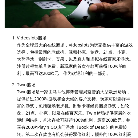
Videoslots赌场
作为全球最大的在线赌场，Videoslots为玩家提供丰富的游戏
选择，包括最新的老虎机、视频扑克、轮盘、21点、扑克、
大奖游戏、刮刮卡、宾果，以及真人和虚拟在线百家乐游戏。
注册过程简单且免费，新玩家的首次存款可获得100%的红
利，最高可达200欧元，作为欢迎红利的一部分。
Twin赌场
Twin赌场是一家由马耳他博弈管理局监管的大型欧洲赌场，
提供超过2000种游戏和全天候的客户支持。玩家可以选择丰
富的游戏，包括赌场老虎机、刮刮卡和经典赌桌游戏，如轮
盘、21点、扑克，以及在线百家乐。Twin赌场提供两层的欢
迎红利结构，首次存款可获得100%红利，最高200欧元，并
享有200次Play’n GO热门游戏《Book of Dead》的免费旋
转。第二次存款也有机会获得双倍红利，额外的100%红利高