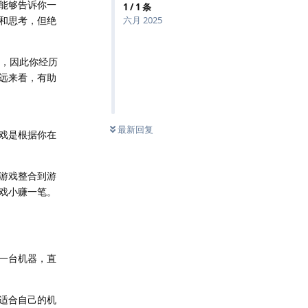
能够告诉你一
1
/
1
条
和思考，但绝
六月 2025
的，因此你经历
远来看，有助
最新回复
戏是根据你在
游戏整合到游
戏小赚一笔。
一台机器，直
适合自己的机