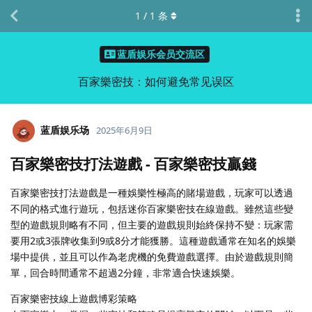
1
/
1
条
蓝盾娱乐会员交流区
百家樂密技：如何避免常见误区
蓝盾娱乐场
2025年6月9日
百家樂密技打法遊戲 - 百家樂密技贏錢
百家樂密技打法遊戲是一種娛樂性極高的賭場遊戲，玩家可以透過
不同的格式進行遊玩，包括迷你百家樂密技在線遊戲。雖然這些變
型的遊戲規則略有不同，但主要的遊戲規則始終保持不變：玩家需
要用2或3張牌收集到9或8分才能獲勝。這種遊戲通常在知名的娛樂
場中提供，並且可以作為老虎機的免費遊戲選擇。由於遊戲規則簡
單，回合時間通常不超過2分鐘，非常適合快速娛樂。
百家樂密技線上遊戲博彩策略