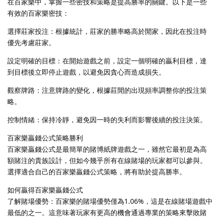
在百家樂中，掌握一些密技和策略是提高勝率的關鍵。以下是一些
有效的百家樂密技：
選擇莊家投注：根據統計，莊家的勝率略高於閒家，因此在投注時
優先考慮莊家。
設定明確的目標：在開始遊戲之前，設定一個明確的贏利目標，達
到目標後立即停止遊戲，以避免因貪心而造成損失。
觀察牌路：注意牌路的變化，根據莊閒的出現頻率調整你的投注策
略。
控制情緒：保持冷靜，避免因一時的失利而影響後續的投注決策。
百家樂贏錢公式策略勝利
百家樂贏錢公式是最簡單的賭博紙牌遊戲之一，雖然它最初是為高
額賭注的貴族設計，但如今幾乎所有在線賭場的玩家都可以參與。
選擇適合自己的百家樂贏錢公式策略，將有助於提高勝率。
如何贏得百家樂贏錢公式
了解賭場優勢：百家樂的賭場優勢僅為1.06%，這是在線賭場遊戲中
最低的之一。這意味著玩家有更高的機會通過專業的策略來擊敗賭