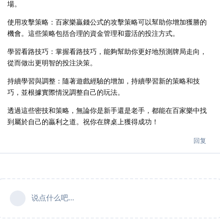
場。
使用攻擊策略：百家樂贏錢公式的攻擊策略可以幫助你增加獲勝的
機會。這些策略包括合理的資金管理和靈活的投注方式。
學習看路技巧：掌握看路技巧，能夠幫助你更好地預測牌局走向，
從而做出更明智的投注決策。
持續學習與調整：隨著遊戲經驗的增加，持續學習新的策略和技
巧，並根據實際情況調整自己的玩法。
透過這些密技和策略，無論你是新手還是老手，都能在百家樂中找
到屬於自己的贏利之道。祝你在牌桌上獲得成功！
回复
说点什么吧...