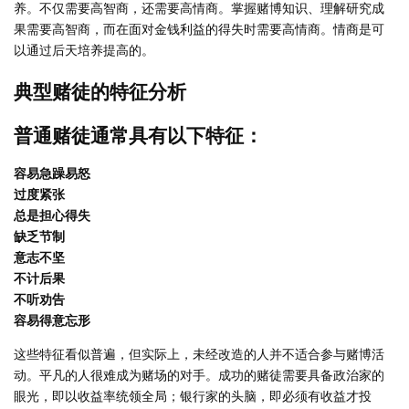
养。不仅需要高智商，还需要高情商。掌握赌博知识、理解研究成
果需要高智商，而在面对金钱利益的得失时需要高情商。情商是可
以通过后天培养提高的。
典型赌徒的特征分析
普通赌徒通常具有以下特征：
容易急躁易怒
过度紧张
总是担心得失
缺乏节制
意志不坚
不计后果
不听劝告
容易得意忘形
这些特征看似普遍，但实际上，未经改造的人并不适合参与赌博活
动。平凡的人很难成为赌场的对手。成功的赌徒需要具备政治家的
眼光，即以收益率统领全局；银行家的头脑，即必须有收益才投