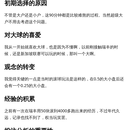
初期选择的原因
不管是大户还是小户，这90分钟都是比较难熬的过程。当然超级大
户不用去考虑这个问题。
对大球的喜爱
我从一开始就喜欢大球，也是因为不懂啊，以前刚接触瑞丰的时
候，还是新加坡联赛可以玩的时候，那叫一个大啊。
观念的转变
我觉得关键的一点是当时的滚球玩法是这样的，在0.5的大小盘后还
会有一个0.25的大小盘。
经验的积累
之前有一次在瑞丰用50块滚到4000多跑出来的经历，不过年代久
远，记录也找不到了，权当玩笑罢。