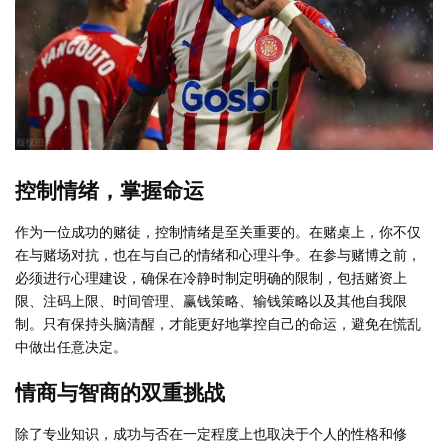
控制情绪，掌握命运
作为一位成功的赌徒，控制情绪是至关重要的。在赌桌上，你不仅
在与赌场对抗，也在与自己的情绪和心理斗争。在参与赌博之前，
必须进行心理建设，确保在冷静时制定明确的限制，包括赌资上
限、注码上限、时间管理、赢钱策略、输钱策略以及其他自我限
制。只有保持头脑清醒，才能更好地掌控自己的命运，避免在慌乱
中做出任意决定。
情商与智商的双重挑战
除了专业知识，成功与否在一定程度上也取决于个人的性格和修