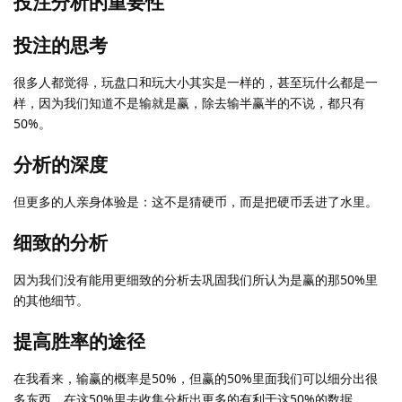
投注分析的重要性
投注的思考
很多人都觉得，玩盘口和玩大小其实是一样的，甚至玩什么都是一
样，因为我们知道不是输就是赢，除去输半赢半的不说，都只有
50%。
分析的深度
但更多的人亲身体验是：这不是猜硬币，而是把硬币丢进了水里。
细致的分析
因为我们没有能用更细致的分析去巩固我们所认为是赢的那50%里
的其他细节。
提高胜率的途径
在我看来，输赢的概率是50%，但赢的50%里面我们可以细分出很
多东西，在这50%里去收集分析出更多的有利于这50%的数据。