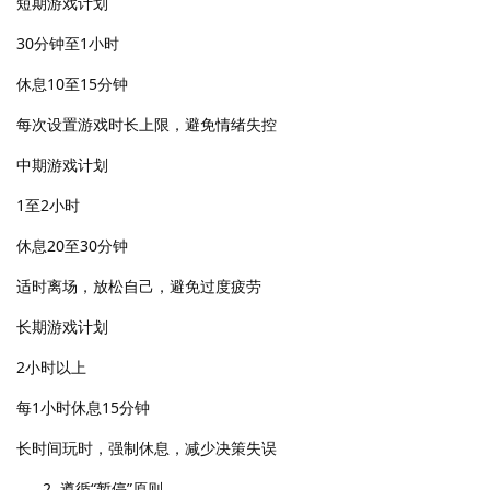
短期游戏计划
30分钟至1小时
休息10至15分钟
每次设置游戏时长上限，避免情绪失控
中期游戏计划
1至2小时
休息20至30分钟
适时离场，放松自己，避免过度疲劳
长期游戏计划
2小时以上
每1小时休息15分钟
长时间玩时，强制休息，减少决策失误
遵循“暂停”原则