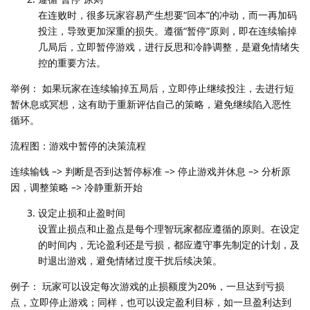
在连败时，很多玩家容易产生想要“回本”的冲动，而一再加码
投注，导致更加深重的损失。遵循“暂停”原则，即在连续输掉
几局后，立即暂停游戏，进行反思和冷静调整，是避免情绪失
控的重要方法。
举例： 如果玩家在连续输掉五局后，立即停止继续投注，去进行短
暂休息或冥想，这有助于重新评估自己的策略，避免继续陷入恶性
循环。
流程图：游戏中暂停的决策流程
连续输钱 –> 判断是否到达暂停标准 –> 停止游戏并休息 –> 分析原
因，调整策略 –> 冷静重新开始
设定止损和止盈时间
设置止损点和止盈点是每个理智玩家都应遵循的原则。在设定
的时间内，无论盈利还是亏损，都应遵守事先制定的计划，及
时退出游戏，避免情绪过度干扰后续决策。
例子： 玩家可以设定每次游戏的止损额度为20%，一旦达到亏损
点，立即停止游戏；同样，也可以设定盈利目标，如一旦盈利达到