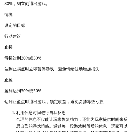
30%，则立刻退出游戏。
情境
设定的目标
行动建议
止损
亏损达到20%或30%
达到止损点时立即暂停游戏，避免情绪波动增加损失
止盈
盈利达到30%或50%
达到止盈点时退出游戏，锁定收益，避免贪婪导致亏损
利用休息时间进行自我反思
合理的休息不仅能让玩家恢复精力，还能为玩家提供时间来反
思自己的游戏策略。通过每一段游戏时段后的休息，玩家可以