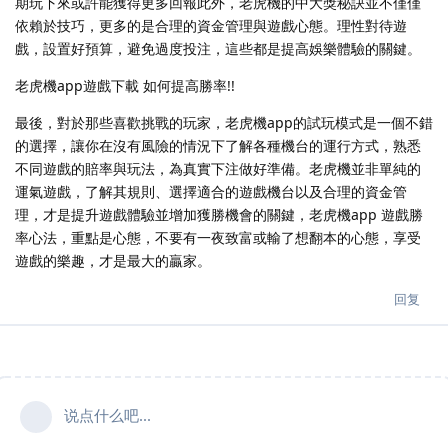
期玩下來或許能獲得更多回報此外，老虎機的中大獎秘訣並不僅僅
依賴於技巧，更多的是合理的資金管理與遊戲心態。理性對待遊
戲，設置好預算，避免過度投注，這些都是提高娛樂體驗的關鍵。
老虎機app遊戲下載 如何提高勝率!!
最後，對於那些喜歡挑戰的玩家，老虎機app的試玩模式是一個不錯
的選擇，讓你在沒有風險的情況下了解各種機台的運行方式，熟悉
不同遊戲的賠率與玩法，為真實下注做好準備。老虎機並非單純的
運氣遊戲，了解其規則、選擇適合的遊戲機台以及合理的資金管
理，才是提升遊戲體驗並增加獲勝機會的關鍵，老虎機app 遊戲勝
率心法，重點是心態，不要有一夜致富或輸了想翻本的心態，享受
遊戲的樂趣，才是最大的贏家。
回复
说点什么吧...