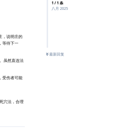
1
/
1
条
八月 2025
庄，说明庄的
，等待下一
最新回复
。虽然直连法
，受伤者可能
死穴法，合理
回复