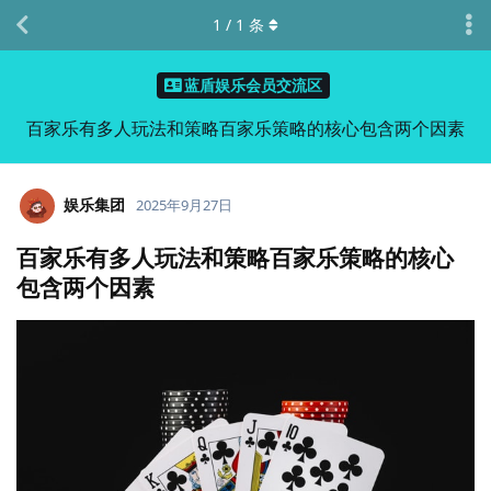
1
/
1
条
蓝盾娱乐会员交流区
百家乐有多人玩法和策略百家乐策略的核心包含两个因素
娱乐集团
2025年9月27日
百家乐有多人玩法和策略百家乐策略的核心
包含两个因素