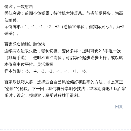
偷袭，一次射击
类似突袭：前期小负积累，待时机大注反杀。节省前期损失，为高
注铺路。
示例阵形：1、-1、-1、-2、+5（总输10单位，但实际只亏5，为+5
铺基）。
百家乐负缩胜进胜负法
连续两次进攻失败，强制切换。变体多样：退时可负2-3手退一次
（非每手退），进时不直冲高位，可启动位起步逐步上行，或以略
本依高中位平推。灵活掌握
样本阵形：-5、-4、-3、-2、-1、-1、+1、+6。
百家乐技巧人群，选择适合自己风险偏好和胜率的方法，才是真正
“必胜”的秘诀。下一回，我们将分享剩余技法，继续期待吧！玩百家
乐时，设定止损规避，享受过程胜于盈利。
回复