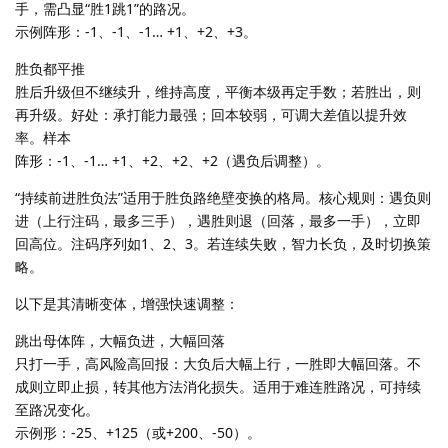
手，需凸显“胜1跳1”的路况。
示例阵形：-1、-1、-1… +1、+2、+3。
胜负都平推
胜后升级但不继续升，维持高度，平衡本级再定手数；若胜出，则
再升级。好处：承打能力最强；回本较弱，可调大差值以提升效
率。样本
阵形：-1、-1… +1、+2、+2、+2（遇负后调整）。
“持续前进胜负法”适用于胜负路绝壁变换的格局。核心规则：遇负则
进（上行注码，最多三手），遇胜则退（回落，最多一手），立即
回高位。注码序列如1、2、3。若连续失败，智力长负，及时切换策
略。
以下是其清晰变体，增强快速调整：
跳出母体阵，大幅负进，大幅回落
只打一手，高风险高回报：大负后大幅上行，一胜即大幅回落。不
成则立即止损，转其他方法消化损失。适用于难连胜路况，可持续
至路况变化。
示例形：-25、+125（或+200、-50）。