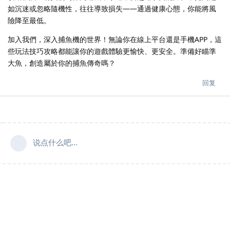
如沉迷或忽略隨機性，往往導致損失——通過健康心態，你能將風
險降至最低。
加入我們，深入捕魚機的世界！無論你在線上平台還是手機APP，這
些玩法技巧攻略都能讓你的遊戲體驗更愉快、更安全。準備好瞄準
大魚，創造屬於你的捕魚傳奇嗎？
回复
说点什么吧...