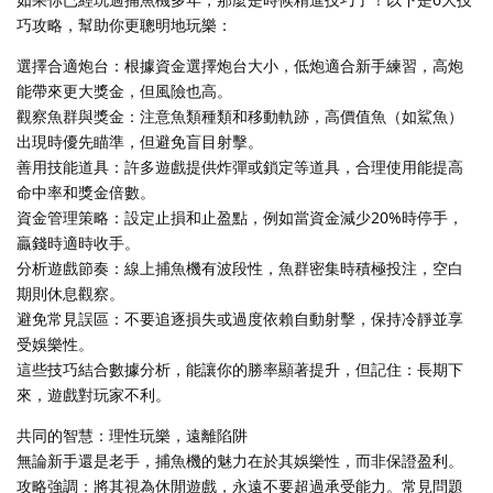
巧攻略，幫助你更聰明地玩樂：
選擇合適炮台：根據資金選擇炮台大小，低炮適合新手練習，高炮
能帶來更大獎金，但風險也高。
觀察魚群與獎金：注意魚類種類和移動軌跡，高價值魚（如鯊魚）
出現時優先瞄準，但避免盲目射擊。
善用技能道具：許多遊戲提供炸彈或鎖定等道具，合理使用能提高
命中率和獎金倍數。
資金管理策略：設定止損和止盈點，例如當資金減少20%時停手，
贏錢時適時收手。
分析遊戲節奏：線上捕魚機有波段性，魚群密集時積極投注，空白
期則休息觀察。
避免常見誤區：不要追逐損失或過度依賴自動射擊，保持冷靜並享
受娛樂性。
這些技巧結合數據分析，能讓你的勝率顯著提升，但記住：長期下
來，遊戲對玩家不利。
共同的智慧：理性玩樂，遠離陷阱
無論新手還是老手，捕魚機的魅力在於其娛樂性，而非保證盈利。
攻略強調：將其視為休閒遊戲，永遠不要超過承受能力。常見問題