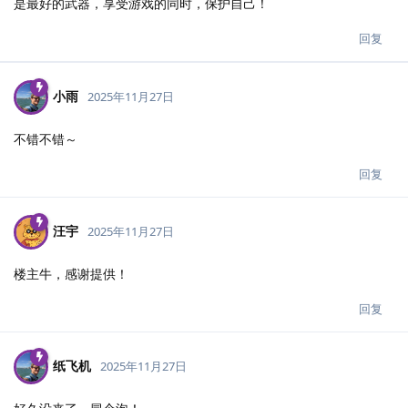
是最好的武器，享受游戏的同时，保护自己！
回复
小雨
2025年11月27日
不错不错～
回复
汪宇
2025年11月27日
楼主牛，感谢提供！
回复
纸飞机
2025年11月27日