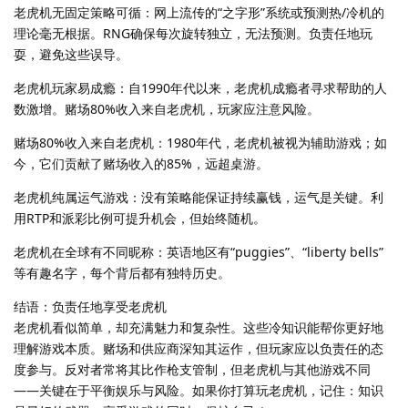
老虎机无固定策略可循：网上流传的“之字形”系统或预测热/冷机的
理论毫无根据。RNG确保每次旋转独立，无法预测。负责任地玩
耍，避免这些误导。
老虎机玩家易成瘾：自1990年代以来，老虎机成瘾者寻求帮助的人
数激增。赌场80%收入来自老虎机，玩家应注意风险。
赌场80%收入来自老虎机：1980年代，老虎机被视为辅助游戏；如
今，它们贡献了赌场收入的85%，远超桌游。
老虎机纯属运气游戏：没有策略能保证持续赢钱，运气是关键。利
用RTP和派彩比例可提升机会，但始终随机。
老虎机在全球有不同昵称：英语地区有“puggies”、“liberty bells”
等有趣名字，每个背后都有独特历史。
结语：负责任地享受老虎机
老虎机看似简单，却充满魅力和复杂性。这些冷知识能帮你更好地
理解游戏本质。赌场和供应商深知其运作，但玩家应以负责任的态
度参与。反对者常将其比作枪支管制，但老虎机与其他游戏不同
——关键在于平衡娱乐与风险。如果你打算玩老虎机，记住：知识