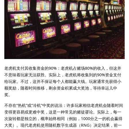
老虎机支付其收集资金的90%：老虎机占赌场80%的收入，但这并
不意味着玩家无法获胜。实际上，老虎机将收集到的90%资金支付
给玩家。不过，这并不保证每个人都能赢大钱。玩家通常先获得小
额奖励，随着时间推移，剩余资金积累成大奖池，等待幸运儿中
奖。
不存在“热机”或“冷机”中奖的说法：许多玩家相信老虎机会随着时间
变得更容易或更难中奖，这是一种常见的赌徒谬论。实际上，每一
次旋转都是独立的，概率始终相同（例如，1000分之一的机会赢得
大奖）。现代老虎机使用随机数字生成器（RNG）决定结果，前一