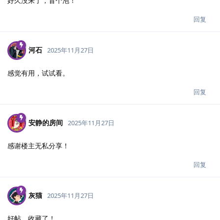
好久没来了，冒个泡！
回复
河石
2025年11月27日
感觉有用，试试看。
回复
安静的房间
2025年11月27日
感谢楼主无私分享！
回复
灰猫
2025年11月27日
好帖，收藏了！