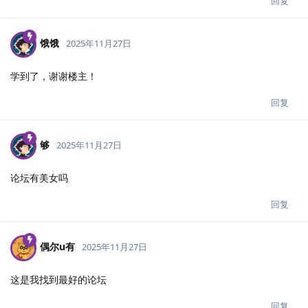
回复
饿饿
2025年11月27日
学到了，谢谢楼主！
回复
够
2025年11月27日
论坛有美女吗
回复
偶尔u有
2025年11月27日
这是我找到最好的论坛
回复