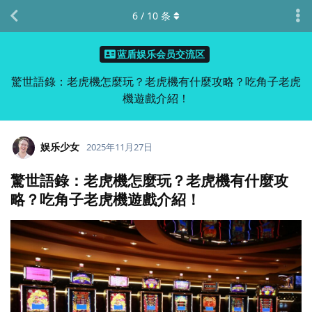
6
/
10
条
蓝盾娱乐会员交流区
驚世語錄：老虎機怎麼玩？老虎機有什麼攻略？吃角子老虎
機遊戲介紹！
娱乐少女
2025年11月27日
驚世語錄：老虎機怎麼玩？老虎機有什麼攻
略？吃角子老虎機遊戲介紹！