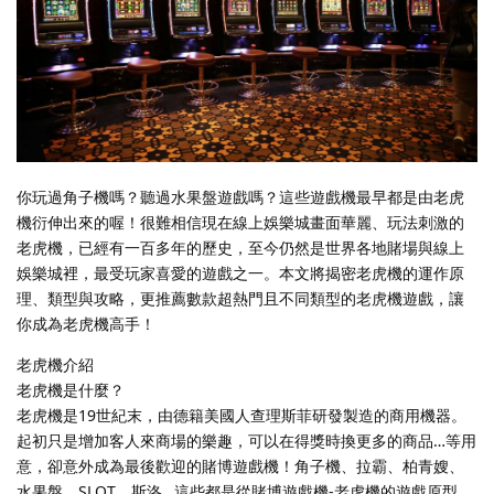
你玩過角子機嗎？聽過水果盤遊戲嗎？這些遊戲機最早都是由老虎
機衍伸出來的喔！很難相信現在線上娛樂城畫面華麗、玩法刺激的
老虎機，已經有一百多年的歷史，至今仍然是世界各地賭場與線上
娛樂城裡，最受玩家喜愛的遊戲之一。本文將揭密老虎機的運作原
理、類型與攻略，更推薦數款超熱門且不同類型的老虎機遊戲，讓
你成為老虎機高手！
老虎機介紹
老虎機是什麼？
老虎機是19世紀末，由德籍美國人查理斯菲研發製造的商用機器。
起初只是增加客人來商場的樂趣，可以在得獎時換更多的商品…等用
意，卻意外成為最後歡迎的賭博遊戲機！角子機、拉霸、柏青嫂、
水果盤、SLOT、斯洛…這些都是從賭博遊戲機-老虎機的遊戲原型，