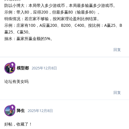
防以小博大：本局带入多少游戏币，本局最多输赢多少游戏币。
示例：带入80，应得200，但最多赢80（输最多80）。
特殊情况：若庄家不够输，按闲家理论盈利比例结算。
示例：庄家有100，A应赢200、B200、C400。按比例：A赢25、B
赢25、C赢50。
抽水：赢家所赢金额的5%。
回复
模型都
2025年12月8日
论坛有美女吗
回复
降生
2025年12月8日
好帖，收藏了！