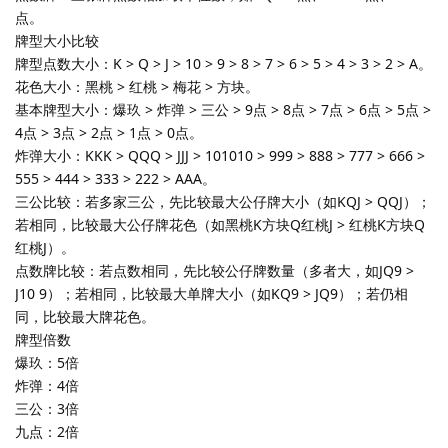
点。
牌型大小比较
牌型点数大小：K > Q > J > 10 > 9 > 8 > 7 > 6 > 5 > 4 > 3 > 2 > A。
花色大小：黑桃 > 红桃 > 梅花 > 方块。
基本牌型大小：爆玖 > 炸弹 > 三公 > 9点 > 8点 > 7点 > 6点 > 5点 >
4点 > 3点 > 2点 > 1点 > 0点。
炸弹大小：KKK > QQQ > JJJ > 101010 > 999 > 888 > 777 > 666 >
555 > 444 > 333 > 222 > AAA。
三公比较：若多家三公，先比较最大公仔牌大小（如KQJ > QQJ）；
若相同，比较最大公仔牌花色（如黑桃K方块Q红桃J > 红桃K方块Q
红桃J）。
点数牌比较：若点数相同，先比较公仔牌数量（多者大，如JQ9 >
J10 9）；若相同，比较最大单牌大小（如KQ9 > JQ9）；若仍相
同，比较最大牌花色。
牌型倍数
爆玖：5倍
炸弹：4倍
三公：3倍
九点：2倍