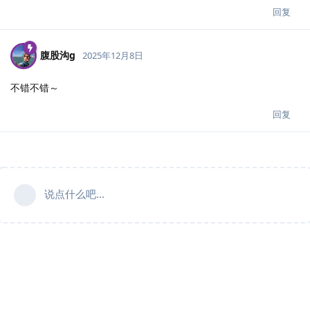
回复
腹股沟g
2025年12月8日
不错不错～
回复
说点什么吧...