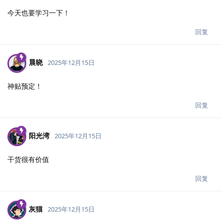
今天也要学习一下！
回复
晨晓
2025年12月15日
神贴预定！
回复
阳光湾
2025年12月15日
干货很有价值
回复
灰猫
2025年12月15日