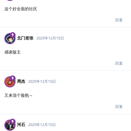
这个好全面的社区
回复
北门老张
2025年12月15日
感谢版主
回复
周杰
2025年12月15日
又来混个脸熟～
回复
河石
2025年12月15日