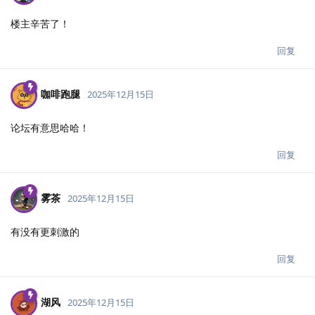
楼主辛苦了！
回复
咖啡跑腿
2025年12月15日
论坛有意思哈哈！
回复
雾茶
2025年12月15日
有没有更刺激的
回复
湖风
2025年12月15日