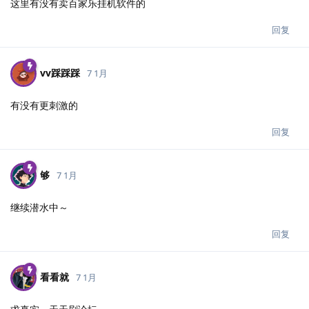
这里有没有卖百家乐挂机软件的
回复
vv踩踩踩
7 1月
有没有更刺激的
回复
够
7 1月
继续潜水中～
回复
看看就
7 1月