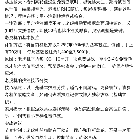
越压越大：看到高转但没进免费游戏时，越玩越大注，期待破百倍
或千倍，结果却亏光。老虎机RNG随机，每局概率相同。遇到这种
情况，理性选择：用小注刷掉烂盘或换台。
一注到底：固定投注额度不变，老虎机需要根据盘面调整策略。必
要时压大拼倍数，即使50倍也比小注奖励多。灵活调整是关键。
老虎机的基本投注
计算方法：将当前额度乘以0.2%到0.5%作为基本投注。例如，手上
有70万币，每局基础投注为1,400至3,500币。
原因：老虎机平均每100-110局开一次免费游戏，至少3-4次免费游
戏才能有大倍率爆奖。预留足够资金，避免中途“阵亡”，确保有弹性
应对。
老虎机的投注技巧分类
技巧概述：以上是基本投注分类，适合不同游戏。更多细节，请参
考相关攻略文章，如如何查看投注记录或神人独家攻略（基础常
识）。
实用提示：根据游戏类型选择策略，例如某些机台适合高注拼倍，
另一些则需耐心等待免费游戏。
实战建议
节奏控制：老虎机的精髓在于稳定、耐心和判断盘感。不是一次压
爆，而是让爆奖自然出现。控制节奏，避免冲动。