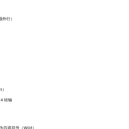
含额外行）
ls）
4 转轴
百搭符号（Wild）