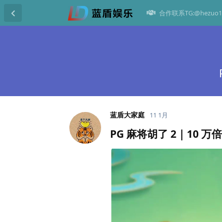
合作联系TG:@hezuo1
蓝盾大家庭
11 1月
PG 麻将胡了 2｜10