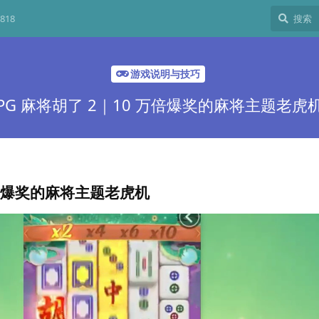
818
游戏说明与技巧
PG 麻将胡了 2｜10 万倍爆奖的麻将主题老虎
 万倍爆奖的麻将主题老虎机