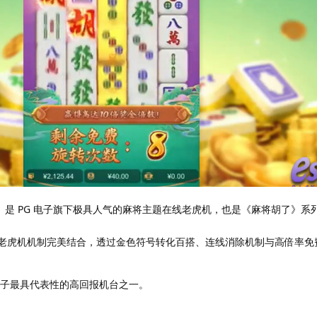
ays 2） 是 PG 电子旗下极具人气的麻将主题在线老虎机，也是《麻将胡了》
D 老虎机机制完美结合，透过金色符号转化百搭、连线消除机制与高倍率免
PG 电子最具代表性的高回报机台之一。