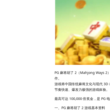
PG 麻将胡了 2（Mahjong W
作。
游戏将中国传统麻将文化与现代 3
节奏快速、爆发力极强的游戏体验。
最高可达 100,000 倍奖金，是 
一、PG 麻将胡了 2 游戏基本资料