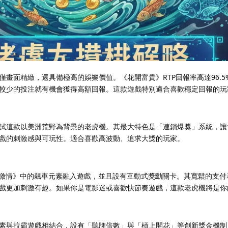
畫面精緻，還具備極高的娛樂價值。《花開富貴》RTP回報率高達96.5
較少的投注就有機會獲得高額回報。這款遊戲特別適合喜歡穩定回報的玩
試這款以美洲荒野為背景的老虎機。其最大特色是「連鎖爆獎」系統，讓
戲的刺激感與可玩性。適合喜歡高波動、追求大獎的玩家。
與激情》中的飆車元素融入遊戲，並且設有互動式獎勳關卡。其寬鬆的支付
戲更加刺激有趣。如果你是電影迷或喜歡快節奏遊戲，這款老虎機將是你
素與拉霸遊戲相結合，設有「聽牌倍數」與「槓上開花」等創新獎金機制