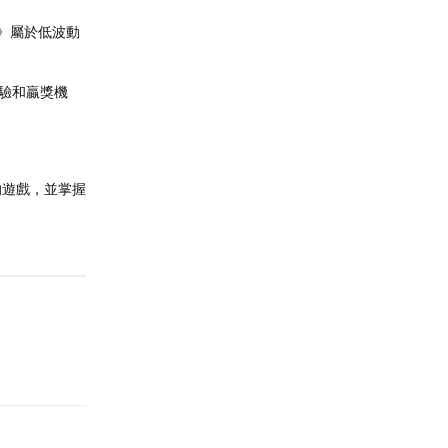
貴》屬於低波動
驗和贏獎機
的遊戲，並掌握
回复
回复