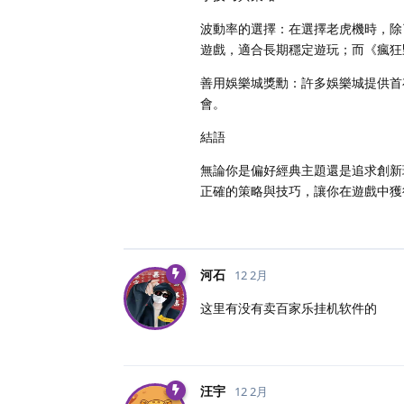
波動率的選擇：在選擇老虎機時，除了關
遊戲，適合長期穩定遊玩；而《瘋狂
善用娛樂城獎勳：許多娛樂城提供首
會。
結語
無論你是偏好經典主題還是追求創新
正確的策略與技巧，讓你在遊戲中獲
河石
12 2月
这里有没有卖百家乐挂机软件的
汪宇
12 2月