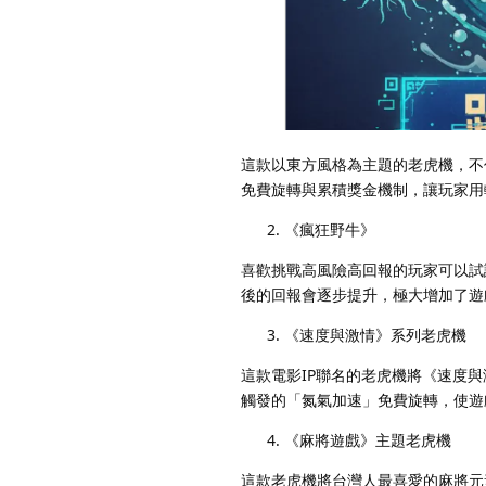
這款以東方風格為主題的老虎機，不僅
免費旋轉與累積獎金機制，讓玩家用
《瘋狂野牛》
喜歡挑戰高風險高回報的玩家可以試
後的回報會逐步提升，極大增加了遊
《速度與激情》系列老虎機
這款電影IP聯名的老虎機將《速度
觸發的「氮氣加速」免費旋轉，使遊
《麻將遊戲》主題老虎機
這款老虎機將台灣人最喜愛的麻將元