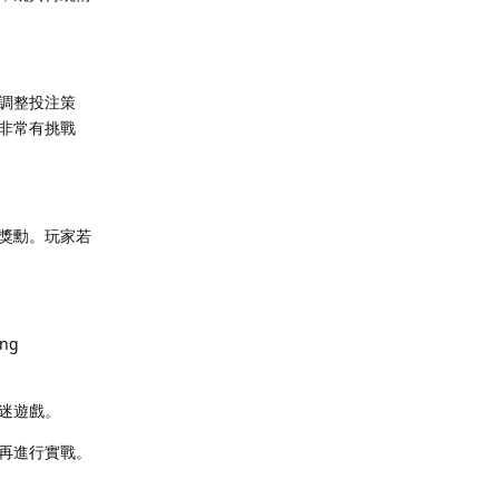
調整投注策
非常有挑戰
獎勳。玩家若
ng
迷遊戲。
再進行實戰。