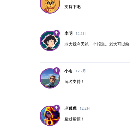
支持下吧
李明
12 2月
老大我今天第一个报道。老大可以给
小雨
12 2月
留名支持！
老狐狸
12 2月
路过帮顶！