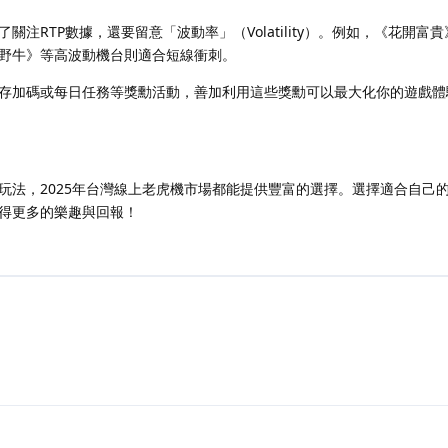
注RTP數據，還要留意「波動率」（Volatility）。例如，《花開富
野牛》等高波動機台則適合短線衝刺。
存加碼或每日任務等獎勳活動，善加利用這些獎勳可以最大化你的遊戲體
玩法，2025年台灣線上老虎機市場都能提供豐富的選擇。選擇適合自己
得更多的樂趣與回報！