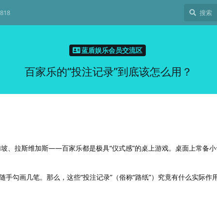
818
蓝盾娱乐会员交流区
百家乐的“投注记录”到底该怎么用？
加坡、拉斯维加斯——百家乐都是极具“仪式感”的桌上游戏。桌面上常备
随手勾画几笔。那么，这些“投注记录”（俗称“路纸”）究竟有什么实际作