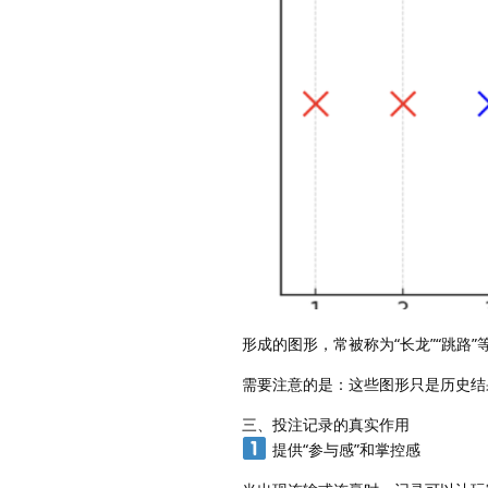
形成的图形，常被称为“长龙”“跳路”
需要注意的是：这些图形只是历史结
三、投注记录的真实作用
提供“参与感”和掌控感