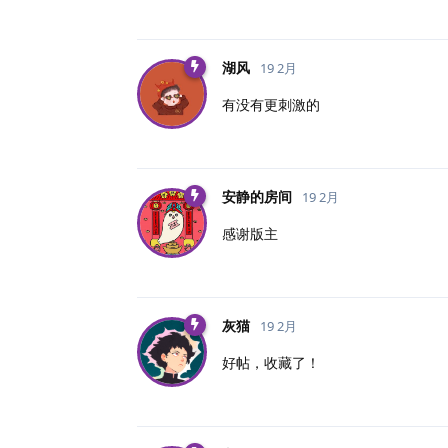
湖风
19 2月
有没有更刺激的
安静的房间
19 2月
感谢版主
灰猫
19 2月
好帖，收藏了！