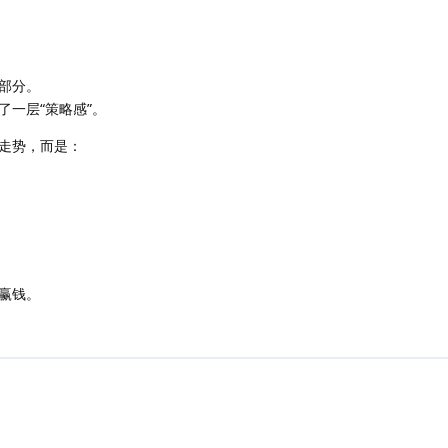
部分。
一层“策略感”。
走势，而是：
赢钱。