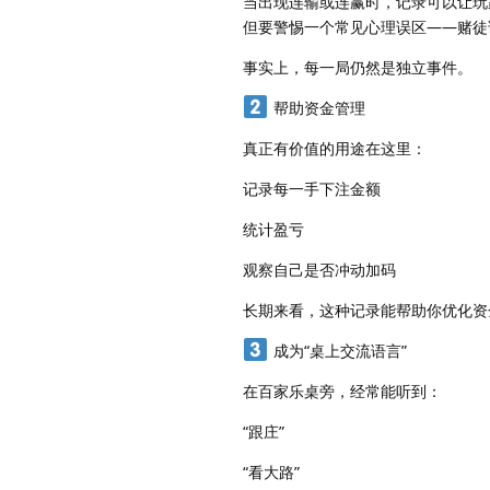
当出现连输或连赢时，记录可以让玩
但要警惕一个常见心理误区——赌徒
事实上，每一局仍然是独立事件。
帮助资金管理
真正有价值的用途在这里：
记录每一手下注金额
统计盈亏
观察自己是否冲动加码
长期来看，这种记录能帮助你优化资
成为“桌上交流语言”
在百家乐桌旁，经常能听到：
“跟庄”
“看大路”