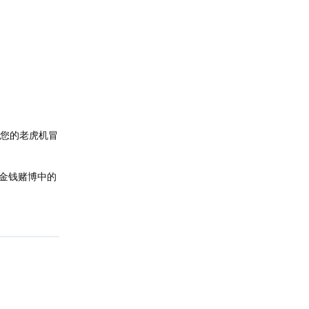
启您的老虎机冒
金钱赌博中的
回复
回复