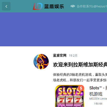
合作联系TG:@hezuo1
蓝盾官网
19 2月
欢迎来到拉斯维加斯经
体验经典的3轴老虎机游戏，赢取头
场老虎机，和朋友们一起享受更多惊