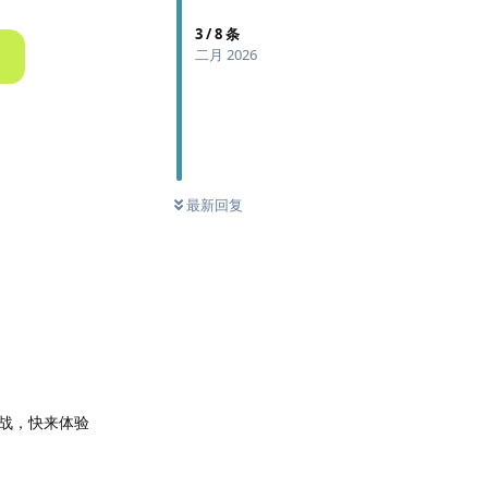
3
/
8
条
二月 2026
最新回复
战，快来体验