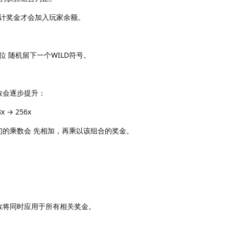
计奖金才会加入玩家余额。
 随机留下一个WILD符号。
数会逐步提升：
8x → 256x
们的乘数会 先相加，再乘以该组合的奖金。
乘数将同时应用于所有相关奖金。