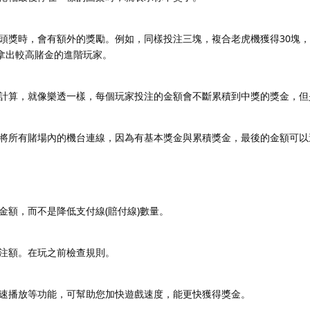
頭獎時，會有額外的獎勵。例如，同樣投注三塊，複合老虎機獲得30塊
次拿出較高賭金的進階玩家。
計算，就像樂透一樣，每個玩家投注的金額會不斷累積到中獎的獎金，但
將所有賭場內的機台連線，因為有基本獎金與累積獎金，最後的金額可以
金額，而不是降低支付線(賠付線)數量。
注額。在玩之前檢查規則。
速播放等功能，可幫助您加快遊戲速度，能更快獲得獎金。