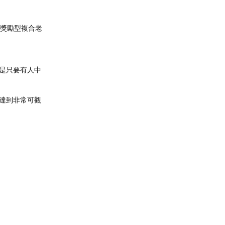
，獎勵型複合老
是只要有人中
達到非常可觀