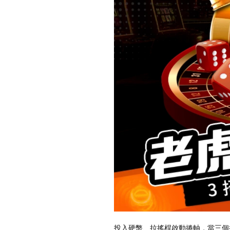
投入硬幣、拉搖桿啟動捲軸，當三個