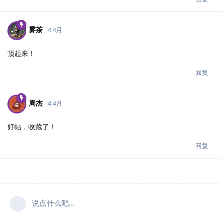
雾茶
4 4月
顶起来！
回复
周杰
4 4月
好帖，收藏了！
回复
说点什么吧...