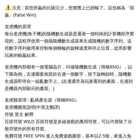
注意 : 當您所贏的比賭注少，您實際上已經輸了。這也稱為「假
贏」(False Win)
老虎機的原理
每台老虎機(角子機)的隨機數生成器是通過一個特殊的計算機程序實
現的，該程序使用一個偽隨機數生成器來生成隨機的數字序列。這
些數字序列被用來控制每個轉輪的旋轉速度和停止位置，從而影響
玩家的輸贏結果。
老虎機內部都有一個電腦晶片，叫做隨機數生成（簡稱RNG），以
下圖為例，左邊圖案相當於右邊一個數字，按下旋轉鈕時，隨機數
生成器即停在一組亂數字上。(左邊通常為玩家看到的畫面，右邊則
是機器內部顯示的畫面。)
老虎雞原理 : 亂碼產生器（簡稱RNG）
老虎機圖形說明(中英文翻譯)
符號 英文 解釋
百搭符號 WILD 百搭符號是多線遊戲的萬用符號，可以代替除了分
散符號外的所有符號。
免費符號 FREE SPIN 進入免費遊戲圖形，基本以2-5個，來進入免