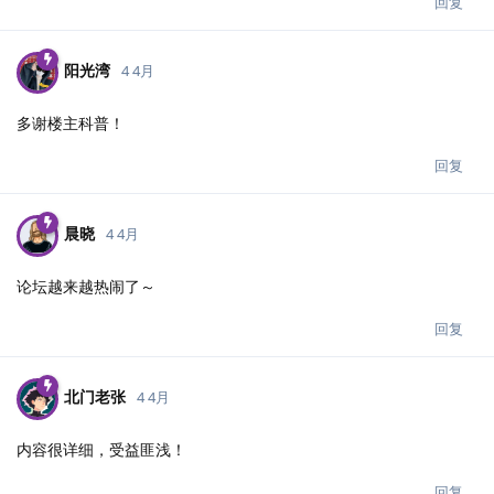
回复
阳光湾
4 4月
多谢楼主科普！
回复
晨晓
4 4月
论坛越来越热闹了～
回复
北门老张
4 4月
内容很详细，受益匪浅！
回复