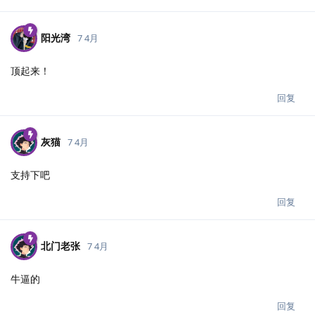
阳光湾
7 4月
顶起来！
回复
灰猫
7 4月
支持下吧
回复
北门老张
7 4月
牛逼的
回复