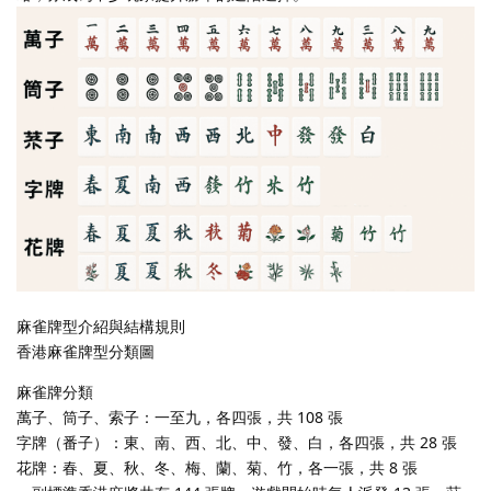
麻雀牌型介紹與結構規則
香港麻雀牌型分類圖
麻雀牌分類
萬子、筒子、索子：一至九，各四張，共 108 張
字牌（番子）：東、南、西、北、中、發、白，各四張，共 28 張
花牌：春、夏、秋、冬、梅、蘭、菊、竹，各一張，共 8 張