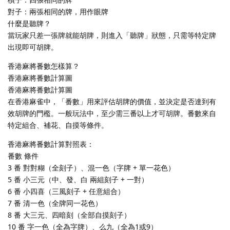
對子：兩張相同的牌，用作眼牌
什麼是聽牌？
當玩家只差一張牌就能胡牌，則進入「聽牌」狀態，只需等特定牌
出現即可胡牌。
香港麻將番數怎樣算？
香港麻將番數計算圖
香港麻將番數計算圖
在香港麻雀中，「番數」用來評估胡牌的價值，並決定是否達到有
效胡牌的門檻。一般玩法中，至少需三番以上才可胡牌。番數來自
特定組合、補花、自摸等條件。
香港麻將番數計算對照表：
番數 條件
3 番 對對糊（全刻子）、混一色（字牌 + 單一花色）
5 番 小三元（中、發、白 兩組刻子 + 一對）
6 番 小四喜（三風刻子 + 任意組合）
7 番 清一色（全牌同一花色）
8 番 大三元、四暗刻（全部自摸刻子）
10 番 字一色（全為字牌）、么九（全為1或9）