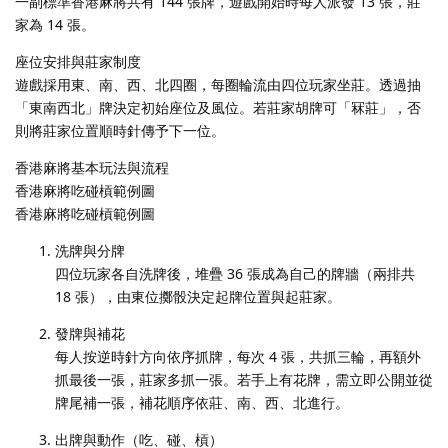
一副標準香港麻將共有 144 張牌，遊戲開始時每人派發 13 張，莊
家為 14 張。
座位安排與莊家制度
遊戲採用東、南、西、北四圈，每圈輪流由四位玩家坐莊。透過抽
「東南西北」牌決定初始座位及風位。若莊家胡牌可「冧莊」，否
則將莊家位置順時針傳予下一位。
香港麻將基本玩法與流程
香港麻將吃碰槓範例圖
香港麻將吃碰槓範例圖
洗牌與分牌
四位玩家各自洗牌後，堆疊 36 張成為自己的牌牆（兩排共
18 張），由東位擲骰決定起牌位置與起莊家。
發牌與補花
每人按逆時針方向依序抓牌，每次 4 張，共抓三輪，再額外
抓最後一張，莊家多抓一張。若手上有花牌，需立即公開並從
牌尾補一張，補花順序依莊、南、西、北進行。
出牌與動作（吃、碰、槓）