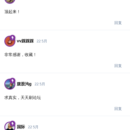
顶起来！
回复
vv踩踩踩
22 5月
非常感谢，收藏！
回复
腹股沟g
22 5月
求真实，天天刷论坛
回复
国际
22 5月