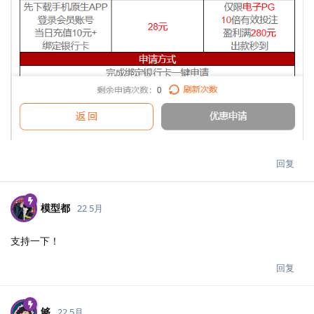
回复
模型都
22 5月
支持一下！
回复
够
22 5月