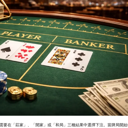
需要在「莊家」、「閒家」或「和局」三種結果中選擇下注。當牌局開始