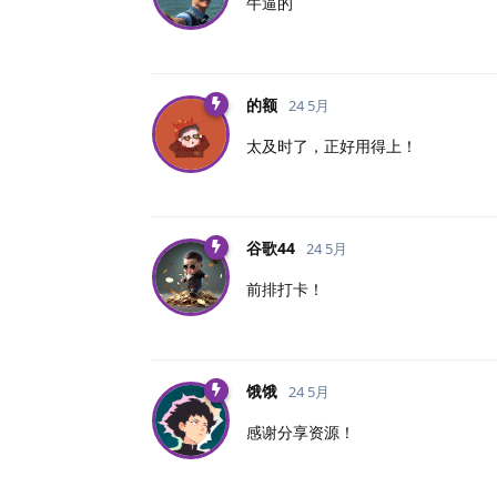
牛逼的
的额
24 5月
太及时了，正好用得上！
谷歌44
24 5月
前排打卡！
饿饿
24 5月
感谢分享资源！