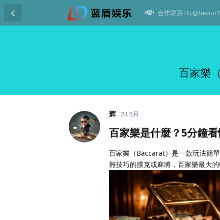
合作联系TG:@hezuo1
百家樂（
辉
24 5月
百家樂是什麼？5分鐘
百家樂（Baccarat）是一款玩
雜技巧的撲克或麻將，百家樂最大的