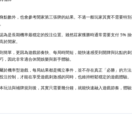
身點數外，也會參考閒家第三張牌的結果。不過一般玩家其實不需要特別
。
認為是長期機率最穩定的投注位置。雖然莊家獲勝時通常需要支付 5% 
高於閒家。
則簡單，更因為遊戲節奏快、每局時間短，能快速感受到開牌與比點的刺
巧，因此非常適合休閒娛樂與新手體驗。
屬於機率型遊戲，每局結果都是獨立事件，並不存在真正「必勝」的方法
投注控制，才能在享受遊戲刺激感的同時，也維持輕鬆穩定的遊戲體驗。
本玩法與補牌規則後，其實只需要幾分鐘，就能快速融入遊戲節奏，體驗