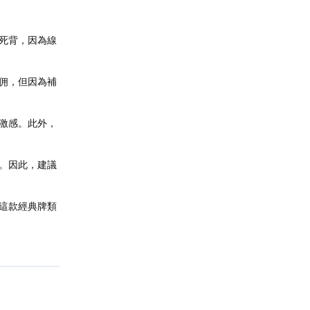
死背，因為線
抽佣，但因為補
激感。此外，
。因此，建議
這款經典牌類
回复