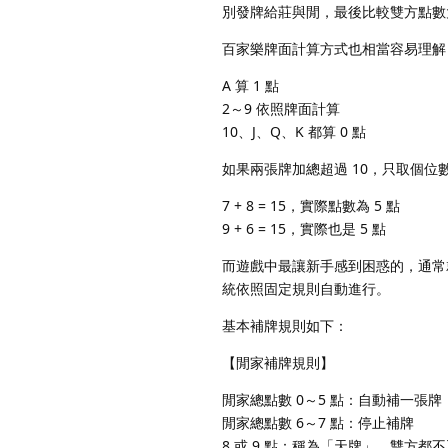
別發牌給莊與閒，最後比較雙方點數大
百家樂牌面計算方式也相當容易理解
A 算 1 點
2～9 依照牌面計算
10、J、Q、K 都算 0 點
如果兩張牌加總超過 10，只取個位
7 + 8 = 15，實際點數為 5 點
9 + 6 = 15，實際也是 5 點
而遊戲中最讓新手感到困惑的，通常
統依照固定規則自動進行。
基本補牌規則如下：
【閒家補牌規則】
閒家總點數 0～5 點：自動補一張牌
閒家總點數 6～7 點：停止補牌
8 或 9 點：稱為「天牌」，雙方都