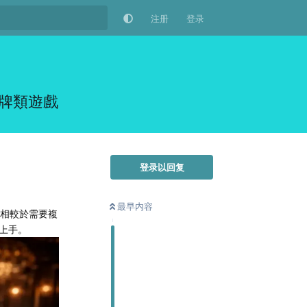
注册
登录
典牌類遊戲
登录以回复
最早内容
。相較於需要複
上手。