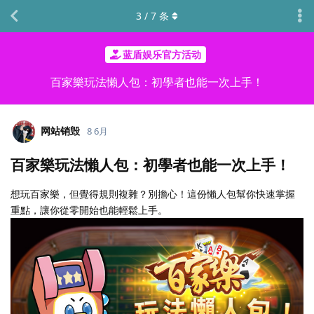
3
/
7
条
蓝盾娱乐官方活动
百家樂玩法懶人包：初學者也能一次上手！
网站销毁
8 6月
百家樂玩法懶人包：初學者也能一次上手！
想玩百家樂，但覺得規則複雜？別擔心！這份懶人包幫你快速掌握
重點，讓你從零開始也能輕鬆上手。