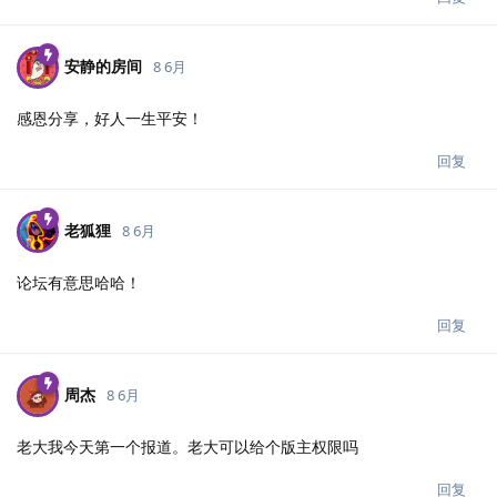
安静的房间
8 6月
感恩分享，好人一生平安！
回复
老狐狸
8 6月
论坛有意思哈哈！
回复
周杰
8 6月
老大我今天第一个报道。老大可以给个版主权限吗
回复