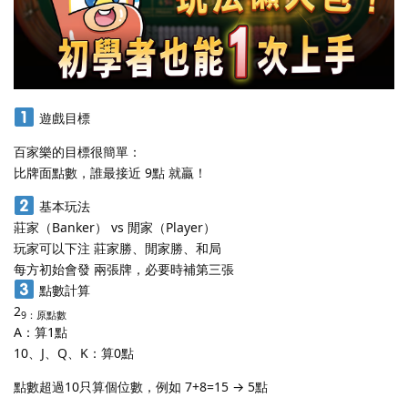
遊戲目標
百家樂的目標很簡單：
比牌面點數，誰最接近 9點 就贏！
基本玩法
莊家（Banker） vs 閒家（Player）
玩家可以下注 莊家勝、閒家勝、和局
每方初始會發 兩張牌，必要時補第三張
點數計算
2
9：原點數
A：算1點
10、J、Q、K：算0點
點數超過10只算個位數，例如 7+8=15 → 5點