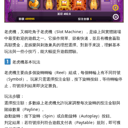
老虎機，又稱吃角子老虎機（Slot Machine），是線上與實體賭場
中最受歡迎的遊戲之一。它操作簡單、節奏快速，並且有機會贏取
高額獎金，是娛樂與刺激兼具的理想選擇。對新手來說，理解基本
玩法與一些小技巧，能大幅提升遊戲體驗。
老虎機基本玩法
老虎機主要由多個旋轉轉輪（Reel）組成，每個轉輪上有不同符號
（Symbol）。玩家只需選擇投注金額，按下旋轉按鈕，等待轉輪停
止，符號排列結果即決定勝負。
玩法步驟：
選擇投注額：多數線上老虎機允許玩家調整每次旋轉的投注金額與
賭線數量（Payline）。
啟動旋轉：按下旋轉（Spin）或自動旋轉（Autoplay）按鈕。
判定結果：若符號排列符合遊戲支付表（Paytable）規則，即可獲