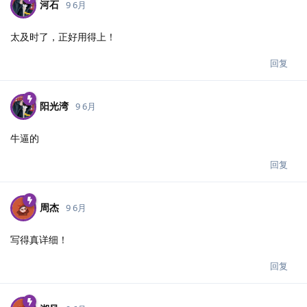
河石
9 6月
太及时了，正好用得上！
回复
阳光湾
9 6月
牛逼的
回复
周杰
9 6月
写得真详细！
回复