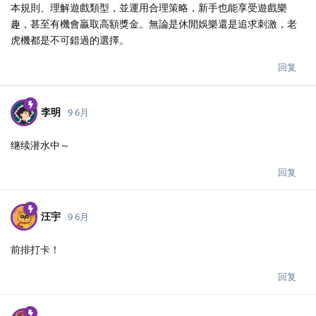
本規則、理解遊戲類型，並運用合理策略，新手也能享受遊戲樂
趣，甚至有機會贏取高額獎金。無論是休閒娛樂還是追求刺激，老
虎機都是不可錯過的選擇。
回复
李明
9 6月
继续潜水中～
回复
汪宇
9 6月
前排打卡！
回复