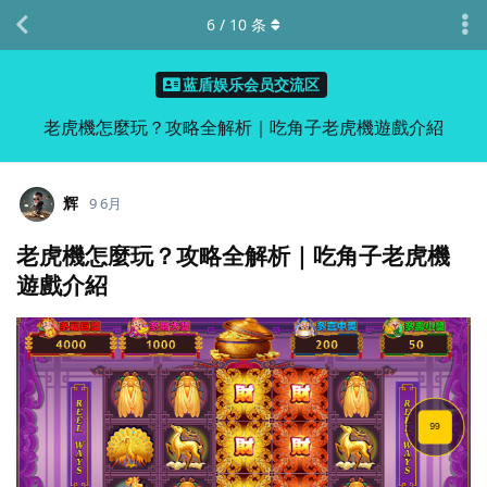
6
/
10
条
蓝盾娱乐会员交流区
老虎機怎麼玩？攻略全解析｜吃角子老虎機遊戲介紹
辉
9 6月
老虎機怎麼玩？攻略全解析｜吃角子老虎機
遊戲介紹