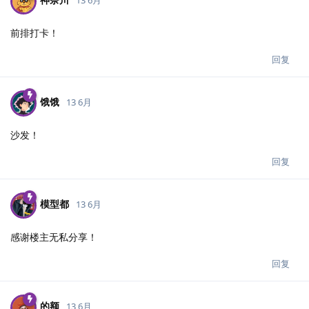
13 6月
前排打卡！
回复
饿饿
13 6月
沙发！
回复
模型都
13 6月
感谢楼主无私分享！
回复
的额
13 6月