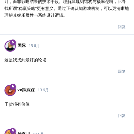
计，而非影响结果的技术手段。理解其规则结构与概率逻辑，比寻
找所谓“稳赢策略”更有意义。通过正确认知游戏机制，可以更清晰地
理解其娱乐属性与系统设计逻辑。
回复
国际
13 6月
这是我找到最好的论坛
回复
vv踩踩踩
13 6月
干货很有价值
回复
神奈川