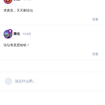
求真实，天天刷论坛
回复
降生
13 6月
论坛有意思哈哈！
回复
说点什么吧...