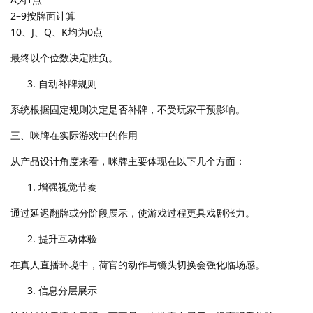
2–9按牌面计算
10、J、Q、K均为0点
最终以个位数决定胜负。
自动补牌规则
系统根据固定规则决定是否补牌，不受玩家干预影响。
三、咪牌在实际游戏中的作用
从产品设计角度来看，咪牌主要体现在以下几个方面：
增强视觉节奏
通过延迟翻牌或分阶段展示，使游戏过程更具戏剧张力。
提升互动体验
在真人直播环境中，荷官的动作与镜头切换会强化临场感。
信息分层展示