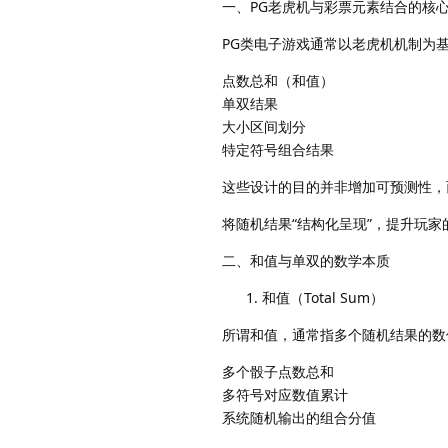
一、PG老虎机与彩票元素结合的核
PG类电子游戏通常以老虎机机制为
点数总和（和值）
单双结果
大小区间划分
特定符号组合结果
这些设计的目的并非增加可预测性，
将随机结果“结构化呈现”，提升玩
二、和值与单双的数学本质
和值（Total Sum）
所谓和值，通常指多个随机结果的数
多个骰子点数总和
多符号对应数值累计
系统随机输出的组合分值