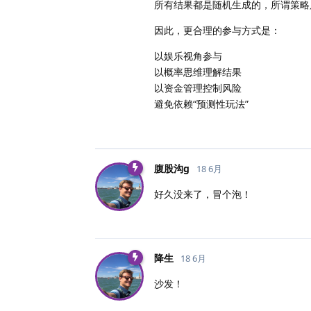
所有结果都是随机生成的，所谓策略
因此，更合理的参与方式是：
以娱乐视角参与
以概率思维理解结果
以资金管理控制风险
避免依赖“预测性玩法”
腹股沟g
18 6月
好久没来了，冒个泡！
降生
18 6月
沙发！