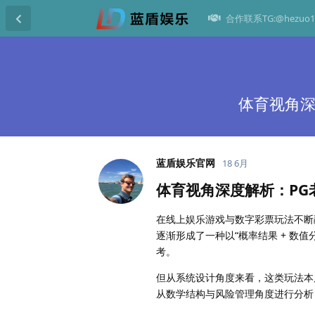
合作联系TG:@hezuo1
体育视角深
蓝盾娱乐官网
18 6月
体育视角深度解析：P
在线上娱乐游戏与数字彩票玩法不断
逐渐形成了一种以“概率结果 + 数
考。
但从系统设计角度来看，这类玩法本
从数学结构与风险管理角度进行分析