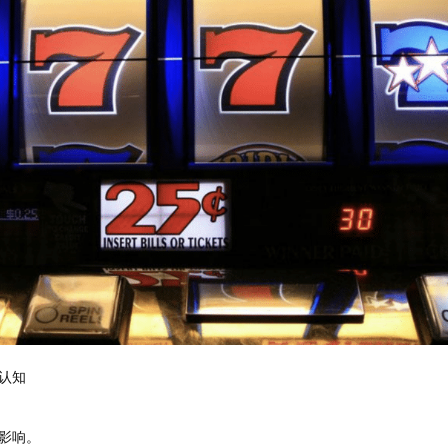
认知
影响。