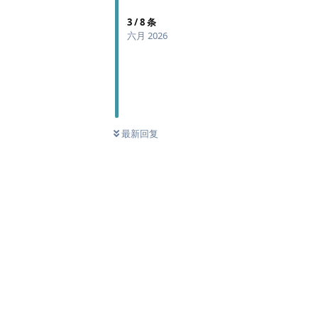
3
/
8
条
六月 2026
最新回复