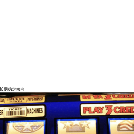
长期稳定倾向