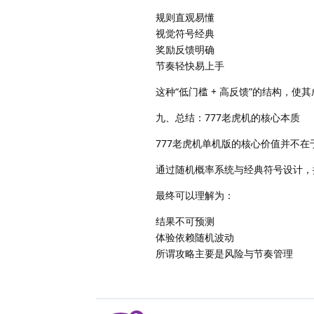
规则直观易懂
视觉符号经典
奖励反馈明确
节奏轻快易上手
这种“低门槛 + 高反馈”的结构，
九、总结：777老虎机的核心本质
777老虎机单机版的核心价值并不在
通过随机概率系统与经典符号设计，
最终可以理解为：
结果不可预测
体验依赖随机波动
所谓攻略主要是风险与节奏管理