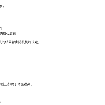
本）
制
机的核心逻辑
虎机的结果都由随机机制决定。
，本质上都属于体验误判。
：