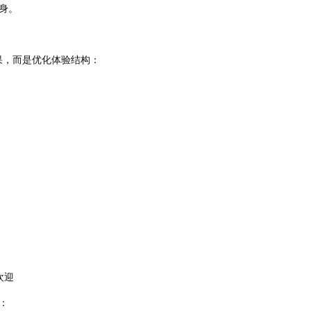
身。
结果，而是优化体验结构：
欢迎
：