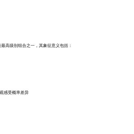
代表最高级别组合之一，其象征意义包括：
观感受概率差异