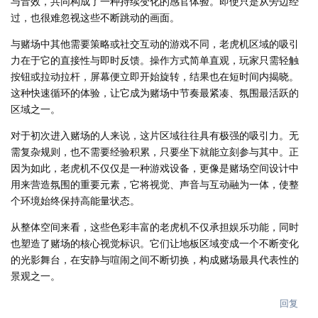
与音效，共同构成了一种持续变化的感官体验。即使只是从旁边经
过，也很难忽视这些不断跳动的画面。
与赌场中其他需要策略或社交互动的游戏不同，老虎机区域的吸引
力在于它的直接性与即时反馈。操作方式简单直观，玩家只需轻触
按钮或拉动拉杆，屏幕便立即开始旋转，结果也在短时间内揭晓。
这种快速循环的体验，让它成为赌场中节奏最紧凑、氛围最活跃的
区域之一。
对于初次进入赌场的人来说，这片区域往往具有极强的吸引力。无
需复杂规则，也不需要经验积累，只要坐下就能立刻参与其中。正
因为如此，老虎机不仅仅是一种游戏设备，更像是赌场空间设计中
用来营造氛围的重要元素，它将视觉、声音与互动融为一体，使整
个环境始终保持高能量状态。
从整体空间来看，这些色彩丰富的老虎机不仅承担娱乐功能，同时
也塑造了赌场的核心视觉标识。它们让地板区域变成一个不断变化
的光影舞台，在安静与喧闹之间不断切换，构成赌场最具代表性的
景观之一。
回复