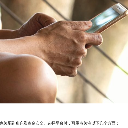
也关系到账户及资金安全。选择平台时，可重点关注以下几个方面：