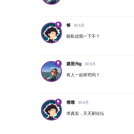
够
30 6月
能私信我一下不？
腹股沟g
30 6月
有人一起研究吗？
饿饿
30 6月
求真实，天天刷论坛