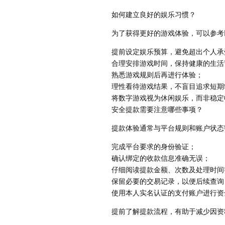
如何建立良好的娱乐习惯？
为了获得更好的游戏体验，可以参考
提前设定娱乐预算，避免超出个人承
合理安排游戏时间，保持健康的生活
熟悉游戏规则后再进行体验；
理性看待游戏结果，不盲目追求短期
将数字游戏视为休闲娱乐，而非稳定
安全提款需要注意哪些事项？
提款体验通常与平台规则和账户状态
完成平台要求的身份验证；
确认绑定的收款信息准确无误；
仔细阅读提款金额、次数及处理时间
保留必要的交易记录，以便后续查询
使用本人实名认证的支付账户进行资
提前了解提款流程，有助于减少因资