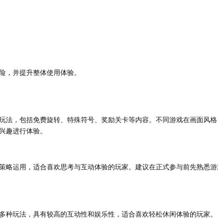
险，并提升整体使用体验。
玩法，包括免费旋转、特殊符号、奖励关卡等内容。不同游戏在画面风格
兴趣进行体验。
策略运用，适合喜欢思考与互动体验的玩家。建议在正式参与前先熟悉游
多种玩法，具有较高的互动性和娱乐性，适合喜欢轻松休闲体验的玩家。