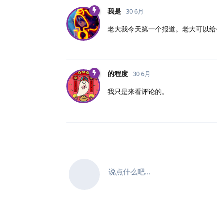
我是
30 6月
老大我今天第一个报道。老大可以给
的程度
30 6月
我只是来看评论的。
说点什么吧...