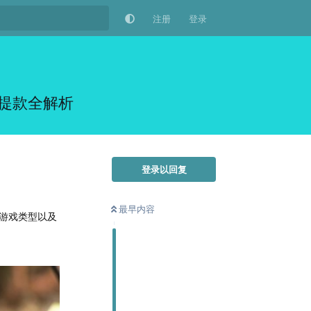
注册
登录
提款全解析
登录以回复
最早内容
游戏类型以及