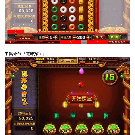
中奖环节『龙珠探宝』