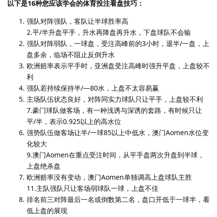
以下是16种您应该学会的体育投注看盘技巧：
强队对阵强队，客队让半球胜率高
2.平/半升盘平手，升水再降盘再升水，下盘球队不会输
强队对阵弱队，一球盘，受注高峰前的3小时，退半/一盘，上
盘多余，临场不阻止反倒升水
欧洲赔率表示平手时，亚洲盘受注高峰时强升平盘，上盘较不
利
强队若持续保持半/—80水，上盘不太容易赢
主场队伍状态良好，对阵同实力球队只让平手，上盘较不利
7.豪门球队做客场，有一种浅诱与深诱的套路，有时候只让
平/半，表示0.925以上的高水位
强势队伍做客场让半/一球85以上中低水，澳门Aomen水位变
化较大
9.澳门Aomen在重点受注时间，从平手盘两次升盘到半球，
上盘绝杀盘
欧洲赔率没有变动，澳门Aomen单独调高上盘球队主胜
11.主队强队只让客场弱球队一球，上盘不佳
排名前三对阵最后一名或倒数第二名，盘口开低于一球半，看
低上盘的展现