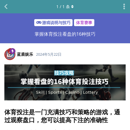
1
/
1
条
游戏说明与技巧
体育赛事
掌握体育投注看盘的16种技巧
蓝盾娱乐
2024年5月22日
体育投注是一门充满技巧和策略的游戏，通
过观察盘口，您可以提高下注的准确性