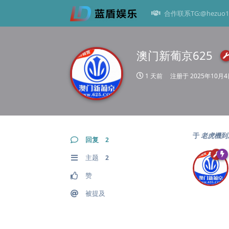
合作联系TG:@hezuo1
澳门新葡京625
1 天前
注册于
2025年10月
于
老虎機到
回复
2
主题
2
赞
被提及