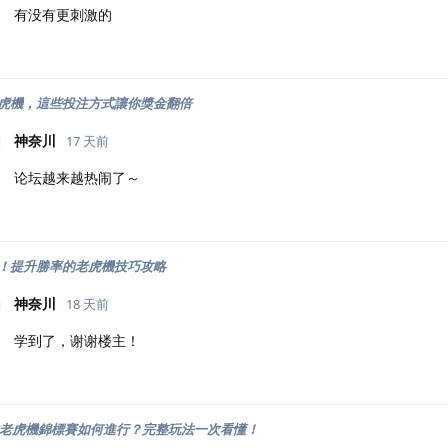
有没有更刺激的
虎機，這些投注方式讓你獎金翻倍
神奈川
17 天前
论坛越来越热闹了～
！提升勝率的老虎機技巧攻略
神奈川
18 天前
学到了，谢谢楼主！
年的老虎機錦標賽如何進行？完整玩法一次看懂！