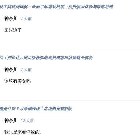
机中奖规则详解：全面了解游戏机制，提升娱乐体验与策略思维
神奈川
7 天前
来报道了
法：捕鱼达人网页版教你老虎机棋牌出牌策略全解析
神奈川
7 天前
论坛有美女吗
機是什麼？水果機與線上老虎機完整解說
神奈川
12 天前
我只是来看评论的。