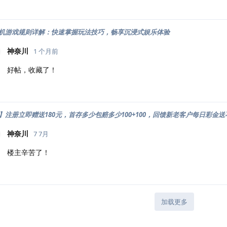
机游戏规则详解：快速掌握玩法技巧，畅享沉浸式娱乐体验
神奈川
1 个月前
好帖，收藏了！
乐】注册立即赠送180元，首存多少包赔多少100+100，回馈新老客户每日彩金送
神奈川
7 7月
楼主辛苦了！
加载更多