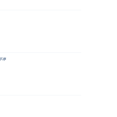
回复
回复
不停
回复