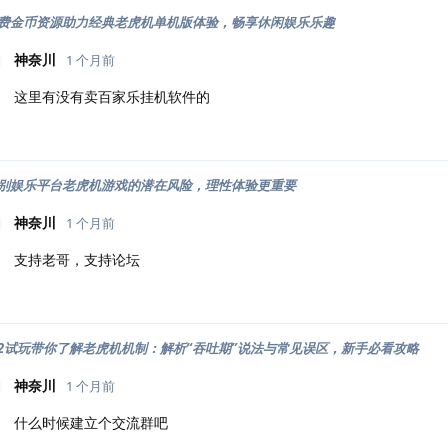
费金币资源助力经典老虎机单机版体验，畅享休闲娱乐乐趣
神奈川
1 个月前
这里有没有卖百家乐挂机软件的
别娱乐平台老虎机游戏的潜在风险，理性体验更重要
神奈川
1 个月前
支持老哥，支持论坛
2试玩带你了解老虎机机制：解析“吞吐期”说法与常见误区，新手必看攻略
神奈川
1 个月前
什么时候建立个交流群吧