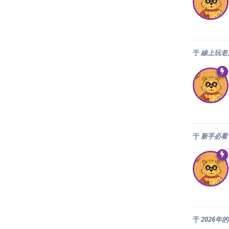
于
線上玩老
于
新手必看
于
2026